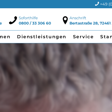
+49 (0
Soforthilfe
Anschrift
e
0800 / 33 306 60
Bertastraße 28, 72461
men
Dienstleistungen
Service
Sta