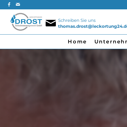
Schreiben Sie uns
thomas.drost@leckortung24.d
Home
Unterneh