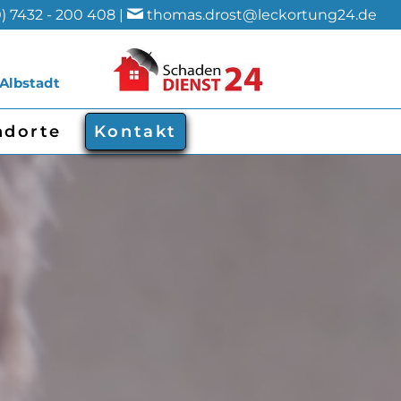
) 7432 - 200 408 |
thomas.drost@leckortung24.de
 Albstadt
ndorte
Kontakt