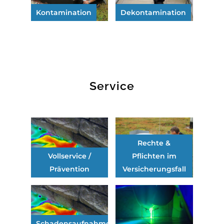
Kontamination
Dekontamination
Service
Rechte &
Vollservice /
Pflichten im
Prävention
Versicherungsfall
Schadensaufnahme