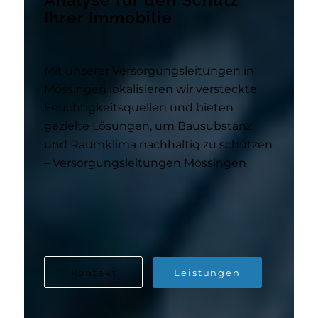
Ihrer Immobilie
Mit unserer Versorgungsleitungen in
Mössingen lokalisieren wir versteckte
Feuchtigkeitsquellen und bieten
gezielte Lösungen, um Bausubstanz
und Raumklima nachhaltig zu schützen
– Versorgungsleitungen Mössingen
Kontakt
Leistungen