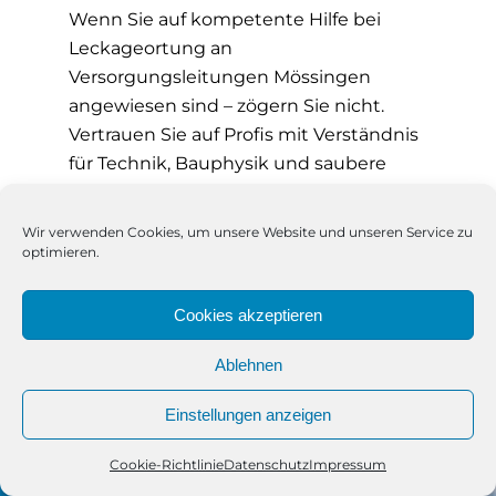
Wenn Sie auf kompetente Hilfe bei
Leckageortung an
Versorgungsleitungen Mössingen
angewiesen sind – zögern Sie nicht.
Vertrauen Sie auf Profis mit Verständnis
für Technik, Bauphysik und saubere
Abläufe. Mit uns an Ihrer Seite erhalten
Sie nicht nur eine punktgenaue Ortung,
Wir verwenden Cookies, um unsere Website und unseren Service zu
sondern einen verlässlichen Partner
optimieren.
vom ersten Anruf bis zur finalen
Sanierung.
Cookies akzeptieren
Ablehnen
Einstellungen anzeigen
Cookie-Richtlinie
Datenschutz
Impressum
Telefon
Kontakt
WhatsApp