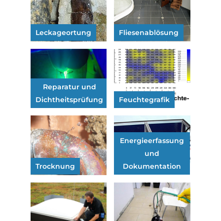
Leckageortung
Fliesenablösung
Reparatur und
Dichtheitsprüfung
Feuchtegrafik
Energieerfassung
und
Trocknung
Dokumentation