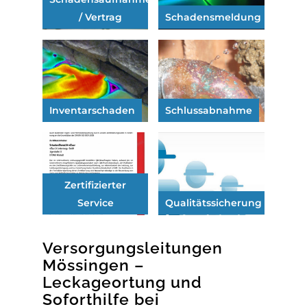
/ Vertrag
Schadensmeldung
Inventarschaden
Schlussabnahme
Zertifizierter
Service
Qualitätssicherung
Versorgungsleitungen
Mössingen –
Leckageortung und
Soforthilfe bei