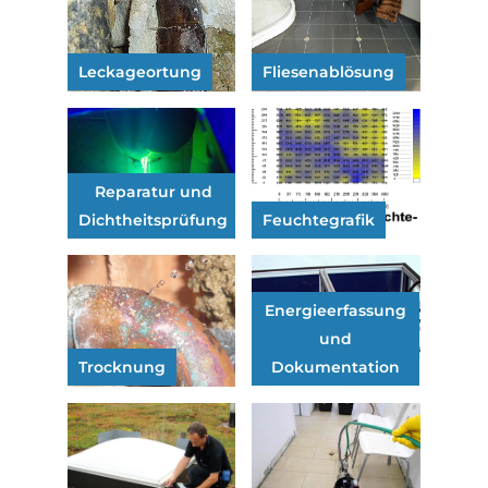
Leckageortung
Fliesenablösung
Reparatur und
Dichtheitsprüfung
Feuchtegrafik
Energieerfassung
und
Trocknung
Dokumentation