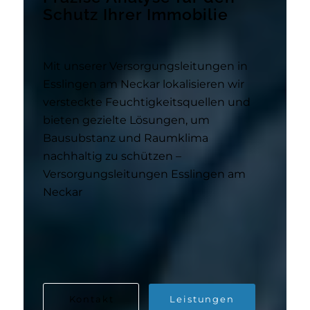
Schutz Ihrer Immobilie
Mit unserer Versorgungsleitungen in
Esslingen am Neckar lokalisieren wir
versteckte Feuchtigkeitsquellen und
bieten gezielte Lösungen, um
Bausubstanz und Raumklima
nachhaltig zu schützen –
Versorgungsleitungen Esslingen am
Neckar
Kontakt
Leistungen