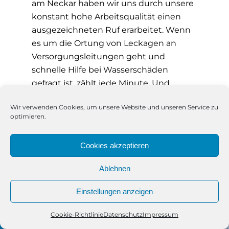
am Neckar haben wir uns durch unsere
konstant hohe Arbeitsqualität einen
ausgezeichneten Ruf erarbeitet. Wenn
es um die Ortung von Leckagen an
Versorgungsleitungen geht und
schnelle Hilfe bei Wasserschäden
gefragt ist, zählt jede Minute. Und
genau hier bieten wir Ihnen echte
Wir verwenden Cookies, um unsere Website und unseren Service zu
Unterstützung – von Anfang an bis zur
optimieren.
vollständigen Behebung des Schadens.
Vertrauen Sie bei Versorgungsleitungen
Cookies akzeptieren
Esslingen am Neckar auf ein Team, das
weiß, was es tut.
Ablehnen
Einstellungen anzeigen
Cookie-Richtlinie
Datenschutz
Impressum
Telefon
Kontakt
WhatsApp