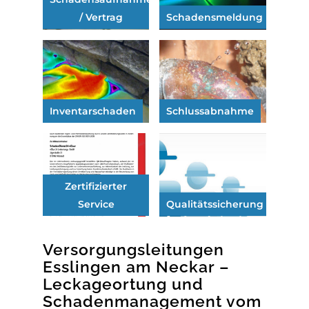
/ Vertrag
Schadensmeldung
Inventarschaden
Schlussabnahme
Zertifizierter
Service
Qualitätssicherung
Versorgungsleitungen
Esslingen am Neckar –
Leckageortung und
Schadenmanagement vom