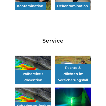
Kontamination
Dekontamination
Service
Rechte &
Vollservice /
Pflichten im
Prävention
Versicherungsfall
Schadensaufnahme