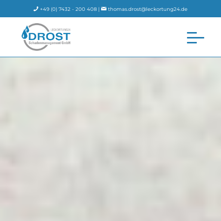
+49 (0) 7432 - 200 408 |
thomas.drost@leckortung24.de