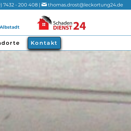
) 7432 - 200 408 |
thomas.drost@leckortung24.de
 Albstadt
ndorte
Kontakt