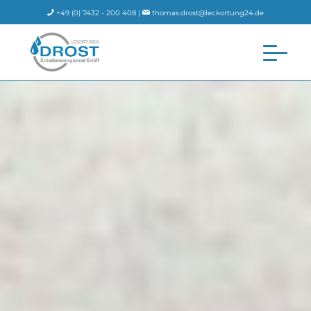
+49 (0) 7432 - 200 408 |
thomas.drost@leckortung24.de