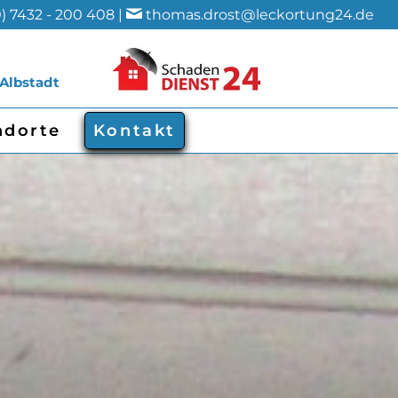
) 7432 - 200 408 |
thomas.drost@leckortung24.de
 Albstadt
ndorte
Kontakt