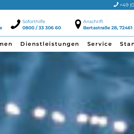
+49 (0
Soforthilfe
Anschrift
e
0800 / 33 306 60
Bertastraße 28, 72461
men
Dienstleistungen
Service
Sta