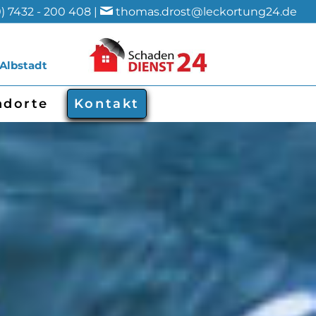
) 7432 - 200 408 |
thomas.drost@leckortung24.de
 Albstadt
ndorte
Kontakt