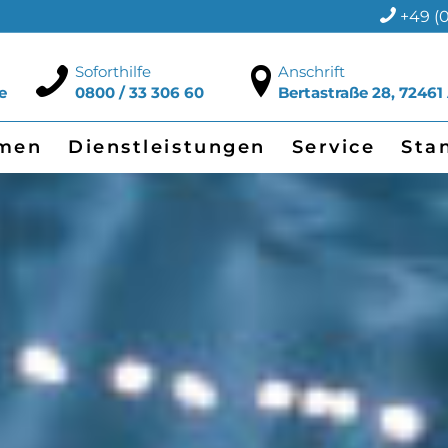
+49 (0
Soforthilfe
Anschrift
e
0800 / 33 306 60
Bertastraße 28, 72461
men
Dienstleistungen
Service
Sta