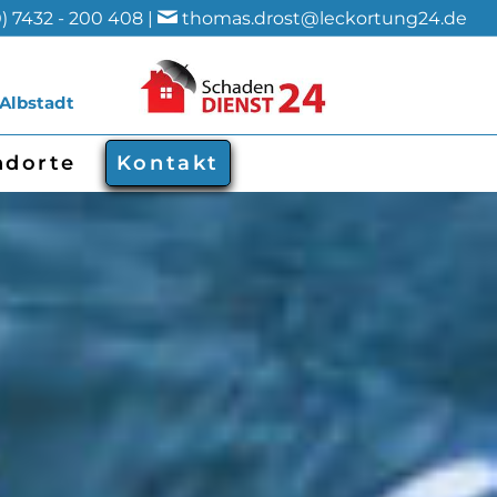
) 7432 - 200 408 |
thomas.drost@leckortung24.de
 Albstadt
ndorte
Kontakt