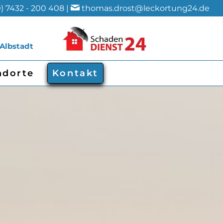
) 7432 - 200 408 |
thomas.drost@leckortung24.de
 Albstadt
ndorte
Kontakt