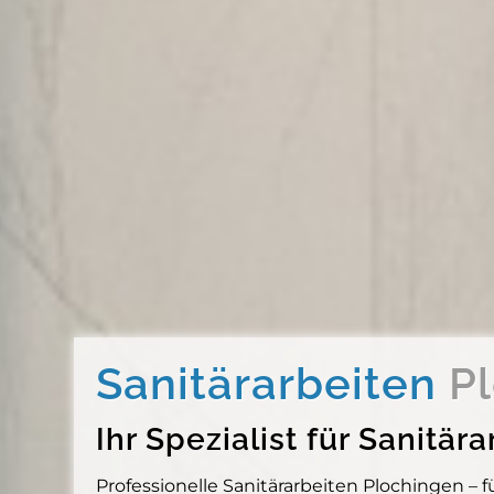
Sanitärarbeiten
P
Ihr Spezialist für Sanit
Professionelle Sanitärarbeiten Plochingen –