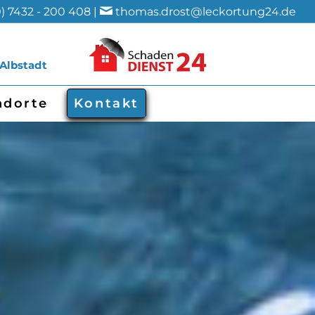
) 7432 - 200 408 |
thomas.drost@leckortung24.de
 Albstadt
ndorte
Kontakt