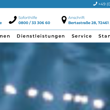
+49 (0
Soforthilfe
Anschrift
e
0800 / 33 306 60
Bertastraße 28, 72461
men
Dienstleistungen
Service
Sta