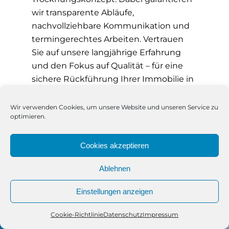
wir transparente Abläufe,
nachvollziehbare Kommunikation und
termingerechtes Arbeiten. Vertrauen
Sie auf unsere langjährige Erfahrung
und den Fokus auf Qualität – für eine
sichere Rückführung Ihrer Immobilie in
den trockenen, gebrauchstauglichen
Zustand.
Wir verwenden Cookies, um unsere Website und unseren Service zu
optimieren.
Ob es um ein undicht gewordenes
Garagendach, eine feuchte Hallendecke
Cookies akzeptieren
oder ein gewerblich genutztes
Gebäudedach geht: Die professionelle
Ablehnen
Flachdachtrocknung Besigheim
durch
Einstellungen anzeigen
unser erfahrenes Team sorgt dafür, dass
Feuchtigkeit keine Chance hat – und
Cookie-Richtlinie
Datenschutz
Impressum
Telefon
Kontakt
WhatsApp
Sie langfristig geschützt bleiben.