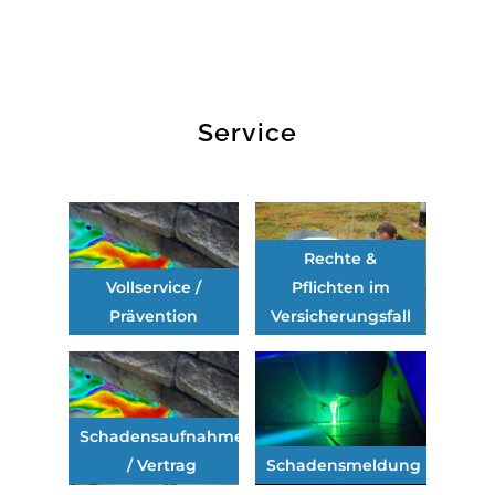
Service
Rechte &
Vollservice /
Pflichten im
Prävention
Versicherungsfall
Schadensaufnahme
/ Vertrag
Schadensmeldung