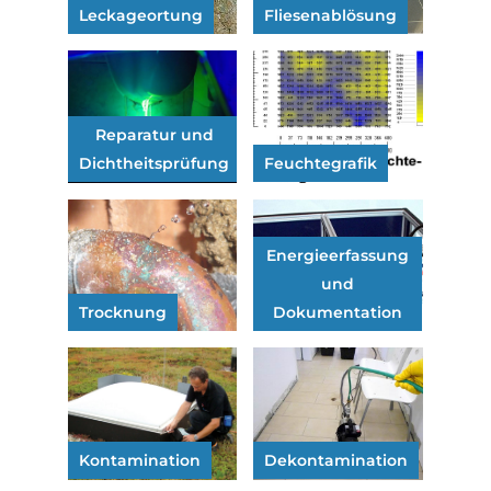
Leckageortung
Fliesenablösung
Reparatur und
Dichtheitsprüfung
Feuchtegrafik
Energieerfassung
und
Trocknung
Dokumentation
Kontamination
Dekontamination