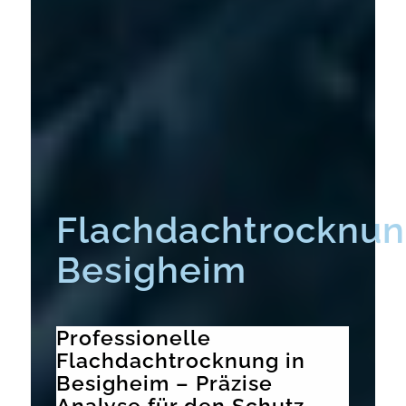
Flachdachtrocknu
Besigheim
Professionelle
Flachdachtrocknung in
Besigheim – Präzise
Analyse für den Schutz