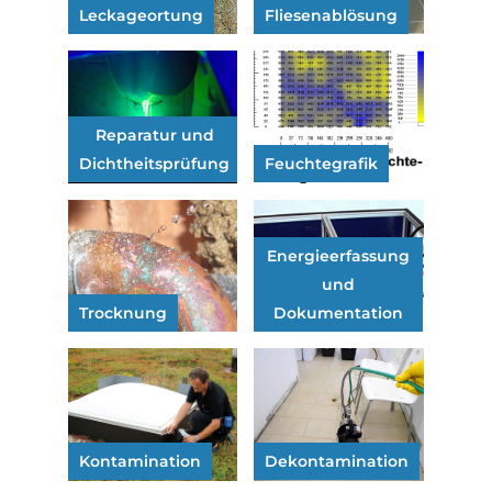
Leckageortung
Fliesenablösung
Reparatur und
Dichtheitsprüfung
Feuchtegrafik
Energieerfassung
und
Trocknung
Dokumentation
Kontamination
Dekontamination