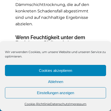
Dämmschichttrocknung, die auf den
konkreten Schadensfall abgestimmt
sind und auf nachhaltige Ergebnisse
abzielen.
Wenn Feuchtigkeit unter dem
Estrich zum Risiko wird
Verdeckte Nässe in der Dämmschicht
Wir verwenden Cookies, um unsere Website und unseren Service zu
optimieren.
bleibt oft unbemerkt – und kann
dennoch immense Schäden
Cookies akzeptieren
verursachen. Ob Baufeuchte, Leckagen
an Heizungs-, Wasser- oder
Ablehnen
Abwasserleitungen oder eindringendes
Löschwasser: In vielen Fällen dringt die
Einstellungen anzeigen
Feuchtigkeit tief in die Dämmschicht
unterhalb des Estrichs ein. Ohne
Cookie-Richtlinie
Datenschutz
Impressum
Telefon
Kontakt
WhatsApp
professionelle Estrichtrocknung drohen