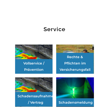
Service
Rechte &
Vollservice /
Pflichten im
Prävention
Versicherungsfall
Schadensaufnahme
/ Vertrag
Schadensmeldung