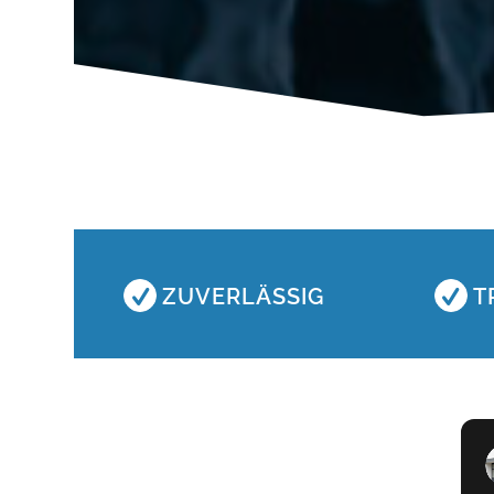
ZUVERLÄSSIG
T
Nico Wiedmann
vor 1 Jahr