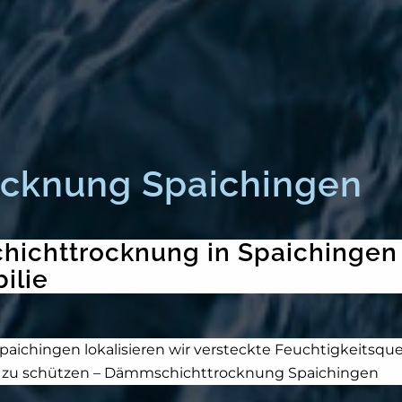
cknung Spaichingen
ichttrocknung in Spaichingen –
ilie
ichingen lokalisieren wir versteckte Feuchtigkeitsque
 zu schützen – Dämmschichttrocknung Spaichingen