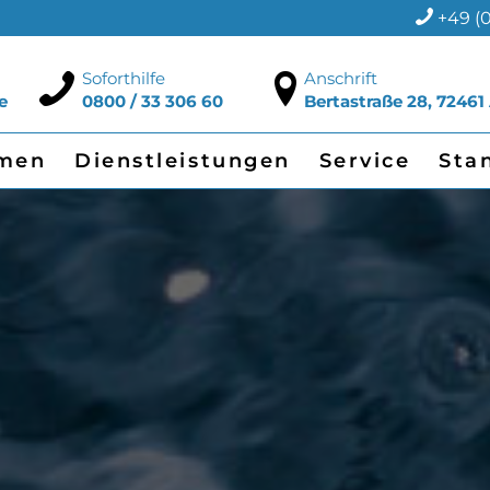
+49 (0
Soforthilfe
Anschrift
e
0800 / 33 306 60
Bertastraße 28, 72461
men
Dienstleistungen
Service
Sta