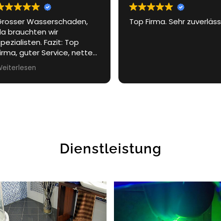
op Firma. Sehr zuverlässig.
Von Trocknung, Aufbau b
Abbau etc. Nur gute
Erfahrung gemacht sehr
positives Team vor alle
Herr Moissidis war sehr
Weiterlesen
zuvorkommend und hat
sich die Zeit genommen
alle fragen zu beantwor
und zu klären.
Drost
Schadenmanagement
kann ich nur empfehlen
Dienstleistung
Kunde ist König und das
merkt man von Anfang b
Ende.