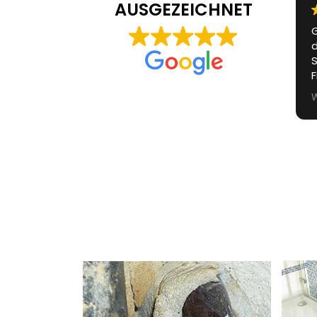
AUSGEZEICHNET
Grosser Wasserschaden,
T
da brauchten wir
Spezialisten. Fazit: Top
Firma, guter Service, nette
Mitarbeiter, sehr gutes
Weiterlesen
Endergebnis. Danke an die
Truppe.