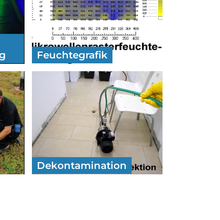
ng
Feuchtegrafik
Dekontamination