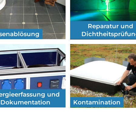
Reparatur und
esenablösung
Dichtheitsprüfu
ergieerfassung und
Dokumentation
Kontamination