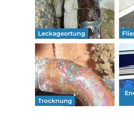
Leckageortung
Fli
En
Trocknung