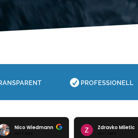
RANSPARENT
PROFESSIONELL
Zdravko Miletic
Christoph Wind
vor 1 Jahr
vor 2 Jahren