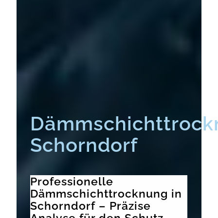
Dämmschichttrock
Schorndorf
Professionelle
Dämmschichttrocknung in
Schorndorf – Präzise
Analyse für den Schutz