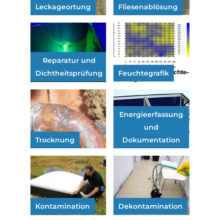
Leckageortung
Fliesenablösung
Reparatur und
Dichtheitsprüfung
Feuchtegrafik
Energieerfassung
und
Trocknung
Dokumentation
Kontamination
Dekontamination