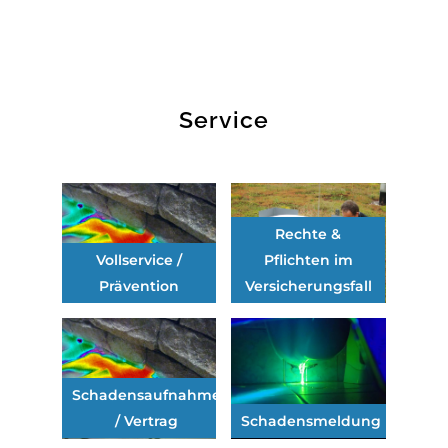
Service
Rechte &
Vollservice /
Pflichten im
Prävention
Versicherungsfall
Schadensaufnahme
/ Vertrag
Schadensmeldung