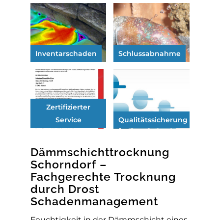
Inventarschaden
Schlussabnahme
Zertifizierter
Service
Qualitätssicherung
Dämmschichttrocknung
Schorndorf –
Fachgerechte Trocknung
durch Drost
Schadenmanagement
Feuchtigkeit in der Dämmschicht eines