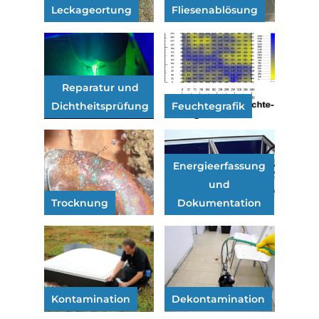
Leckageortung
Fliesenablösung
Reparatur und
Dichtheitsprüfung
Feuchtegrafik
Energieerfassung
und
Trocknung
Dokumentation
Kontamination
Dekontamination