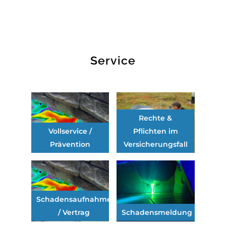
Service
Rechte &
Vollservice /
Pflichten im
Prävention
Versicherungsfall
Schadensaufnahme
/ Vertrag
Schadensmeldung