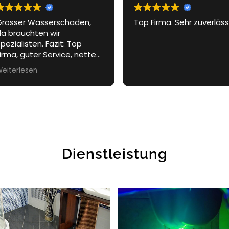
op Firma. Sehr zuverlässig.
Von Trocknung, Aufbau b
Abbau etc. Nur gute
Erfahrung gemacht sehr
positives Team vor alle
Herr Moissidis war sehr
Weiterlesen
zuvorkommend und hat
sich die Zeit genommen
alle fragen zu beantwor
und zu klären.
Drost
Schadenmanagement
kann ich nur empfehlen
Dienstleistung
Kunde ist König und das
merkt man von Anfang b
Ende.