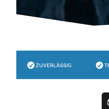
ZUVERLÄSSIG
T
Nico Wiedmann
vor 1 Jahr