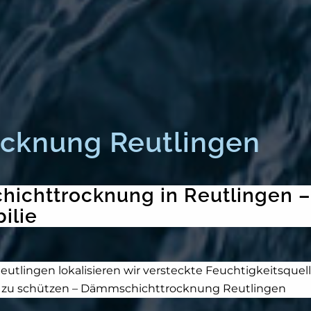
cknung Reutlingen
ichttrocknung in Reutlingen – 
ilie
tlingen lokalisieren wir versteckte Feuchtigkeitsquel
 zu schützen – Dämmschichttrocknung Reutlingen