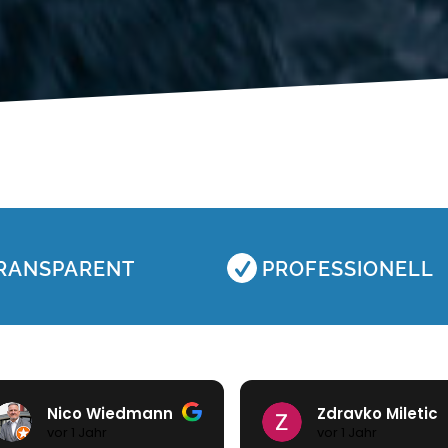
RANSPARENT
PROFESSIONELL
Zdravko Miletic
Christoph Wind
vor 1 Jahr
vor 2 Jahren