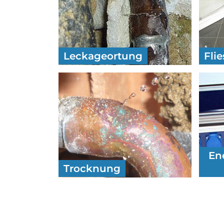
Leckageortung
Fli
En
Trocknung