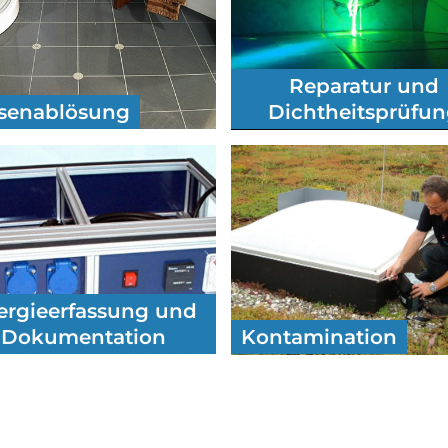
Reparatur und
esenablösung
Dichtheitsprüfu
ergieerfassung und
Dokumentation
Kontamination