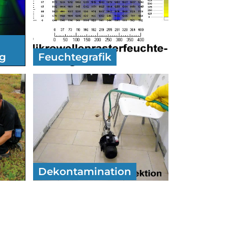
ng
Feuchtegrafik
Dekontamination