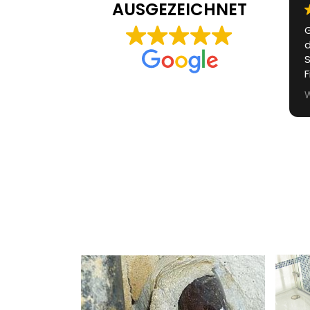
AUSGEZEICHNET
Grosser Wasserschaden,
T
da brauchten wir
Spezialisten. Fazit: Top
Firma, guter Service, nette
Mitarbeiter, sehr gutes
Weiterlesen
Endergebnis. Danke an die
Truppe.