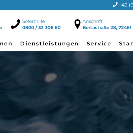
+49 (0
Soforthilfe
Anschrift
e
0800 / 33 306 60
Bertastraße 28, 72461
men
Dienstleistungen
Service
Sta