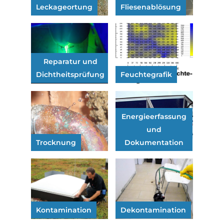
Leckageortung
Fliesenablösung
Reparatur und
Dichtheitsprüfung
Feuchtegrafik
Energieerfassung
und
Trocknung
Dokumentation
Kontamination
Dekontamination