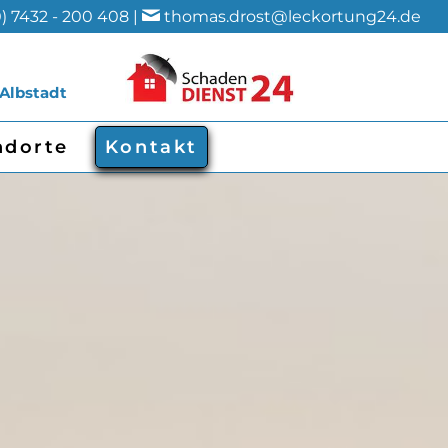
) 7432 - 200 408 |
thomas.drost@leckortung24.de
 Albstadt
ndorte
Kontakt