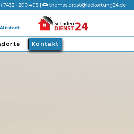
) 7432 - 200 408 |
thomas.drost@leckortung24.de
 Albstadt
ndorte
Kontakt