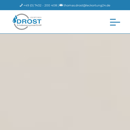
+49 (0) 7432 - 200 408 |
thomas.drost@leckortung24.de